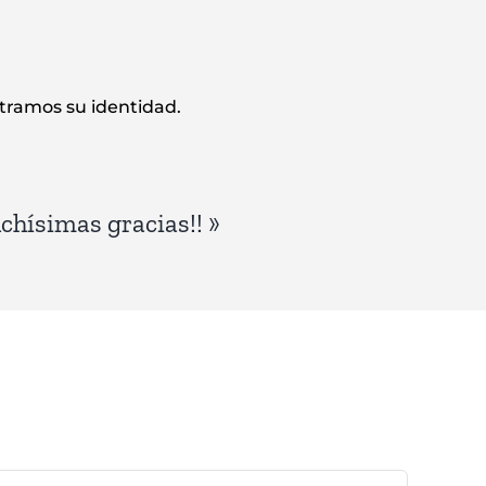
stramos su identidad.
satisfecho. Recibí mucha ayuda
uchísimas gracias!!
»
ra que necesite prepararse para el