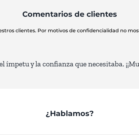
Comentarios de clientes
stros clientes. Por motivos de confidencialidad no mo
n defensa oral y, en general, me sentí muy 
el ímpetu y la confianza que necesitaba. ¡¡M
« Me ha servido de mucha ayuda.
« Mejor imposible.
»
»
 útil para mí. Se lo recomendaría a cualquie
examen.
»
¿Hablamos?