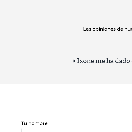
Las opiniones de nue
«
Hice un curso de formación e
« Ixone me ha dado 
durante todo el proceso y fue muy
Tu nombre