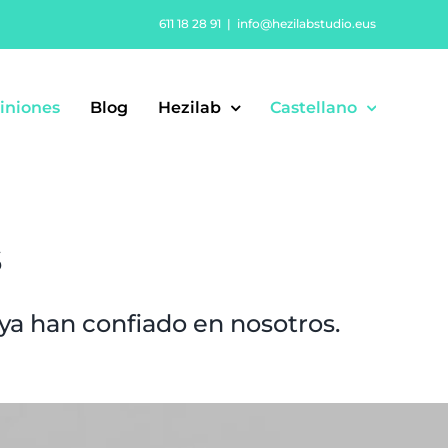
611 18 28 91
|
info@hezilabstudio.eus
iniones
Blog
Hezilab
Castellano
s
ya han confiado en nosotros.