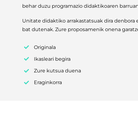
behar duzu programazio didaktikoaren barruan
Unitate didaktiko arrakastatsuak dira denbora 
bat dutenak. Zure proposamenik onena garatz
Originala
Ikasleari begira
Zure kutsua duena
Eraginkorra