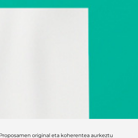
. Proposamen original eta koherentea aurkeztu