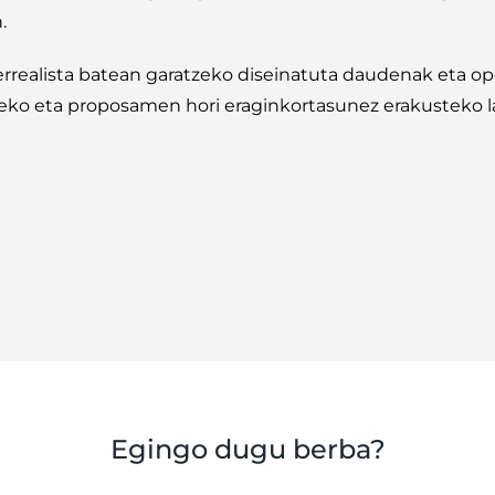
.
errealista batean garatzeko diseinatuta daudenak eta op
eko eta proposamen hori eraginkortasunez erakusteko 
Egingo dugu berba?