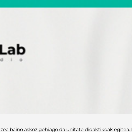
tzea baino askoz gehiago da unitate didaktikoak egitea