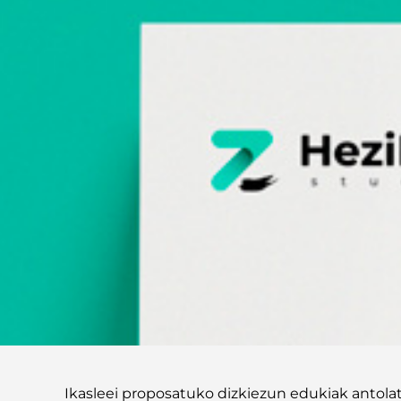
Ikasleei proposatuko dizkiezun edukiak antola