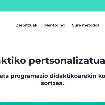
Zerbitzuak
Mentoring
Gure metodoa
ktiko pertsonalizatu
n eta programazio didaktikoarekin
sortzea.