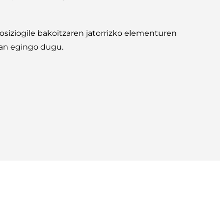
osiziogile bakoitzaren jatorrizko elementuren
lan egingo dugu.